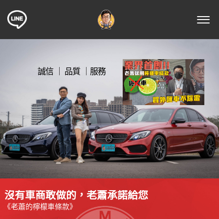
誠信 ｜ 品質 ｜服務
沒
有
車
商
敢
做
的
，
老
蕭
承
諾
給
您
《
老
蕭
的
檸
檬
車
條
款
》