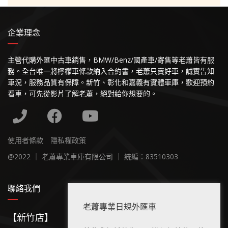
企業理念
主營代購外匯中古車銷售，BMW/Benz/國產車/寄售等老蕭皆有服
務。全台唯一將檸檬車條款納入合約書，老蕭只賣好車，誠實告知
車況，服務品質有保障。新竹、彰化和嘉義有實體車庫，歡迎預約
看車，可先從影片了解老蕭，絕對給你想要的。
使用者條款
隱私權政策
@2022 ｜ 老蕭專業車庫有限公司 ｜ 統編：83510303
聯絡我們
老蕭專業日規外匯車
【新竹店】