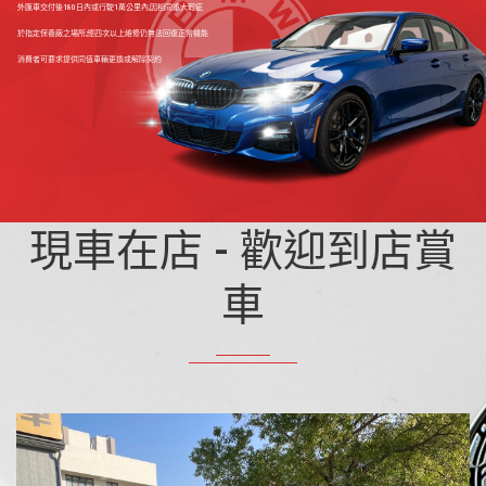
外匯車交付後180日內或行駛1萬公里內,因相同重大瑕疵
於指定保養廠之場所,經四次以上維修仍無法回復正常機能
消費者可要求提供同值車輛更換或解除契約
現車在店 - 歡迎到店賞
車