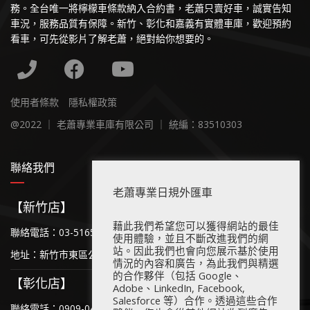
務。全台唯一將檸檬車條款納入合約書，老蕭只賣好車，誠實告知
車況，服務品質有保障。新竹、彰化和嘉義有實體車庫，歡迎預約
看車，可先從影片了解老蕭，絕對給你想要的。
使用者條款
隱私權政策
@2022 ｜ 老蕭專業車庫有限公司 ｜ 統編：83510303
聯絡我們
老蕭專業日規外匯車
【新竹店】
藉此我們希望您可以獲得網站的最佳
聯絡電話：03-5165-111
使用體驗，並且不斷改進我們的網
站。因此我們也會向您展示基於使用
地址：新竹市東區公道五路二段536號
情況的內容和廣告，為此我們與精選
的合作夥伴（包括 Google、
【彰化店】
Adobe、LinkedIn, Facebook,
Salesforce 等）合作。透過這些合作
聯絡電話：0909-043-493