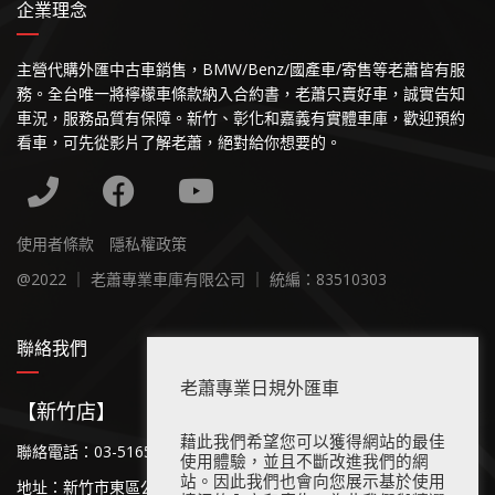
企業理念
主營代購外匯中古車銷售，BMW/Benz/國產車/寄售等老蕭皆有服
務。全台唯一將檸檬車條款納入合約書，老蕭只賣好車，誠實告知
車況，服務品質有保障。新竹、彰化和嘉義有實體車庫，歡迎預約
看車，可先從影片了解老蕭，絕對給你想要的。
使用者條款
隱私權政策
@2022 ｜ 老蕭專業車庫有限公司 ｜ 統編：83510303
聯絡我們
老蕭專業日規外匯車
【新竹店】
藉此我們希望您可以獲得網站的最佳
聯絡電話：03-5165-111
使用體驗，並且不斷改進我們的網
站。因此我們也會向您展示基於使用
地址：新竹市東區公道五路二段536號