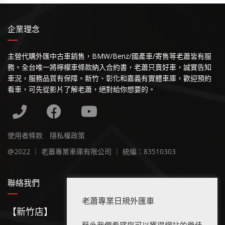
企業理念
主營代購外匯中古車銷售，BMW/Benz/國產車/寄售等老蕭皆有服
務。全台唯一將檸檬車條款納入合約書，老蕭只賣好車，誠實告知
車況，服務品質有保障。新竹、彰化和嘉義有實體車庫，歡迎預約
看車，可先從影片了解老蕭，絕對給你想要的。
使用者條款
隱私權政策
@2022 ｜ 老蕭專業車庫有限公司 ｜ 統編：83510303
聯絡我們
老蕭專業日規外匯車
【新竹店】