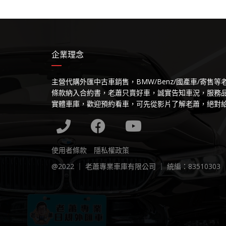
企業理念
主營代購外匯中古車銷售，BMW/Benz/國產車/寄售
條款納入合約書，老蕭只賣好車，誠實告知車況，服務
實體車庫，歡迎預約看車，可先從影片了解老蕭，絕對
使用者條款
隱私權政策
@2022 ｜ 老蕭專業車庫有限公司 ｜ 統編：83510303