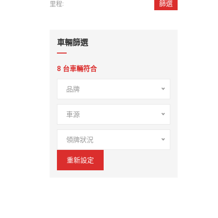
篩選
里程:
車輛篩選
8
台車輛符合
品牌
車源
領牌狀況
重新設定