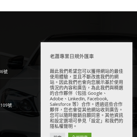
老蕭專業日規外匯車
藉此我們希望您可以獲得網站的最佳
6號
使用體驗，並且不斷改進我們的網
站。因此我們也會向您展示基於使用
情況的內容和廣告，為此我們與精選
的合作夥伴（包括 Google、
Adobe、LinkedIn, Facebook,
Salesforce 等）合作。透過這些合作
09號
夥伴，您也會從其他網站收到廣告。
您可以隨時撤銷自願同意。其他資訊
和設定選項可參見「設定」和我們的
隱私權聲明。