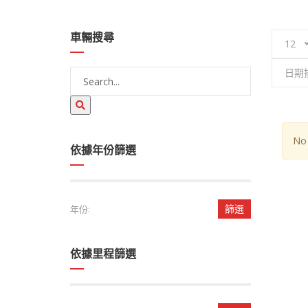
車輛搜尋
12
日期
No 
依據年份篩選
篩選
年份:
依據里程篩選