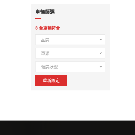
車輛篩選
8
台車輛符合
品牌
車源
領牌狀況
重新設定