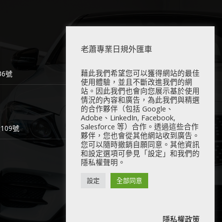
老蕭專業日規外匯車
藉此我們希望您可以獲得網站的最佳
6號
使用體驗，並且不斷改進我們的網
站。因此我們也會向您展示基於使用
情況的內容和廣告，為此我們與精選
的合作夥伴（包括 Google、
Adobe、LinkedIn, Facebook,
Salesforce 等）合作。透過這些合作
09號
夥伴，您也會從其他網站收到廣告。
您可以隨時撤銷自願同意。其他資訊
和設定選項可參見「設定」和我們的
隱私權聲明。
設定
全部同意
隱私權政策