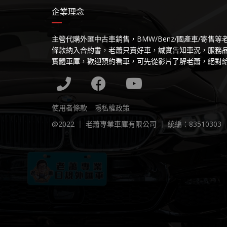
企業理念
主營代購外匯中古車銷售，BMW/Benz/國產車/寄售
條款納入合約書，老蕭只賣好車，誠實告知車況，服務
實體車庫，歡迎預約看車，可先從影片了解老蕭，絕對
使用者條款
隱私權政策
@2022 ｜ 老蕭專業車庫有限公司 ｜ 統編：83510303