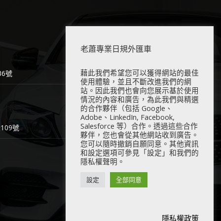
老蕭專業日規外匯車
藉此我們希望您可以獲得網站的最佳
6號
使用體驗，並且不斷改進我們的網
站。因此我們也會向您展示基於使用
情況的內容和廣告，為此我們與精選
的合作夥伴（包括 Google、
Adobe、LinkedIn, Facebook,
Salesforce 等）合作。透過這些合作
09號
夥伴，您也會從其他網站收到廣告。
您可以隨時撤銷自願同意。其他資訊
和設定選項可參見「設定」和我們的
隱私權聲明。
設定
全部同意
隱私權政策