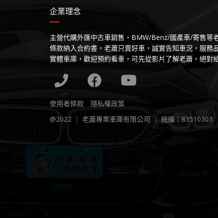
企業理念
主營代購外匯中古車銷售，BMW/Benz/國產車/寄售
條款納入合約書，老蕭只賣好車，誠實告知車況，服務
實體車庫，歡迎預約看車，可先從影片了解老蕭，絕對
使用者條款
隱私權政策
@2022 ｜ 老蕭專業車庫有限公司 ｜ 統編：83510303