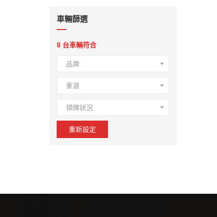
車輛篩選
8
台車輛符合
品牌
車源
領牌狀況
重新設定