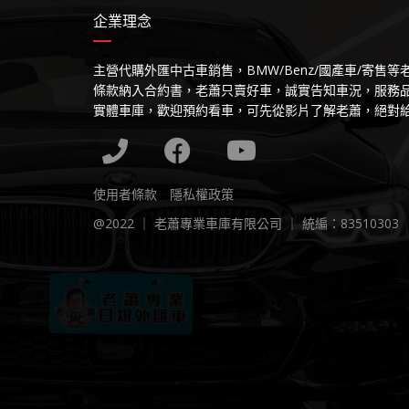
企業理念
主營代購外匯中古車銷售，BMW/Benz/國產車/寄售
條款納入合約書，老蕭只賣好車，誠實告知車況，服務
實體車庫，歡迎預約看車，可先從影片了解老蕭，絕對
使用者條款
隱私權政策
@2022 ｜ 老蕭專業車庫有限公司 ｜ 統編：83510303