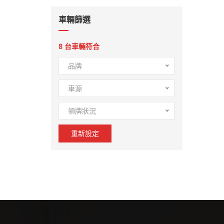
車輛篩選
8
台車輛符合
品牌
車源
領牌狀況
重新設定