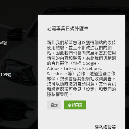
老蕭專業日規外匯車
藉此我們希望您可以獲得網站的最佳
6號
使用體驗，並且不斷改進我們的網
站。因此我們也會向您展示基於使用
情況的內容和廣告，為此我們與精選
的合作夥伴（包括 Google、
Adobe、LinkedIn, Facebook,
Salesforce 等）合作。透過這些合作
09號
夥伴，您也會從其他網站收到廣告。
您可以隨時撤銷自願同意。其他資訊
和設定選項可參見「設定」和我們的
隱私權聲明。
設定
全部同意
隱私權政策