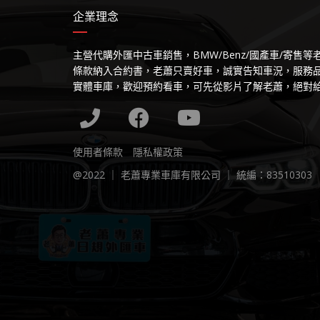
企業理念
主營代購外匯中古車銷售，BMW/Benz/國產車/寄售
條款納入合約書，老蕭只賣好車，誠實告知車況，服務
實體車庫，歡迎預約看車，可先從影片了解老蕭，絕對
使用者條款
隱私權政策
@2022 ｜ 老蕭專業車庫有限公司 ｜ 統編：83510303