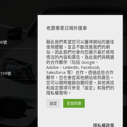
老蕭專業日規外匯車
藉此我們希望您可以獲得網站的最佳
6號
使用體驗，並且不斷改進我們的網
站。因此我們也會向您展示基於使用
情況的內容和廣告，為此我們與精選
的合作夥伴（包括 Google、
Adobe、LinkedIn, Facebook,
Salesforce 等）合作。透過這些合作
09號
夥伴，您也會從其他網站收到廣告。
您可以隨時撤銷自願同意。其他資訊
和設定選項可參見「設定」和我們的
隱私權聲明。
設定
全部同意
隱私權政策