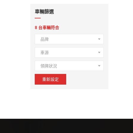
車輛篩選
8
台車輛符合
品牌
車源
領牌狀況
重新設定