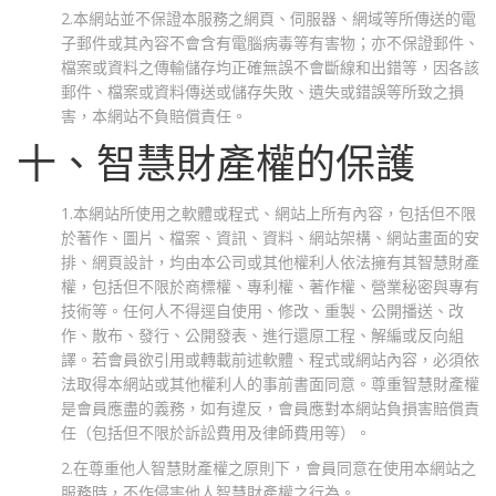
2.本網站並不保證本服務之網頁、伺服器、網域等所傳送的電
子郵件或其內容不會含有電腦病毒等有害物；亦不保證郵件、
檔案或資料之傳輸儲存均正確無誤不會斷線和出錯等，因各該
郵件、檔案或資料傳送或儲存失敗、遺失或錯誤等所致之損
害，本網站不負賠償責任。
十、智慧財產權的保護
1.本網站所使用之軟體或程式、網站上所有內容，包括但不限
於著作、圖片、檔案、資訊、資料、網站架構、網站畫面的安
排、網頁設計，均由本公司或其他權利人依法擁有其智慧財產
權，包括但不限於商標權、專利權、著作權、營業秘密與專有
技術等。任何人不得逕自使用、修改、重製、公開播送、改
作、散布、發行、公開發表、進行還原工程、解編或反向組
譯。若會員欲引用或轉載前述軟體、程式或網站內容，必須依
法取得本網站或其他權利人的事前書面同意。尊重智慧財產權
是會員應盡的義務，如有違反，會員應對本網站負損害賠償責
任（包括但不限於訴訟費用及律師費用等）。
2.在尊重他人智慧財產權之原則下，會員同意在使用本網站之
服務時，不作侵害他人智慧財產權之行為。