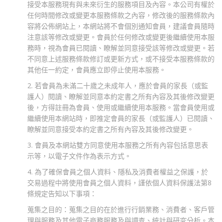
接受本服務現有與未來衍生的服務項目及內容。本公司有權於
任何時間修改或變更本服務條款之內容，修改後的服務條款內
容將公佈網站上，本網站將不會個別通知會員，建議會員隨時
注意該等修改或變更。會員於任何修改或變更後繼續使用本服
務時，視為會員已閱讀、瞭解並同意接受該等修改或變更。若
不同意上述服務條款修訂或更新方式，或不接受本服務條款的
其他任一約定，會員應立即停止使用本服務。
2. 若會員為未滿二十歲之未成年人，應於會員的家長（或監
護人）閱讀、瞭解並同意本約定書之所有內容及其後修改變更
後，方得註冊為會員、使用或繼續使用本服務。當會員使用或
繼續使用本網站時，即推定會員的家長（或監護人）已閱讀、
瞭解並同意接受本約定書之所有內容及其後修改變更。
3. 會員及本網站雙方同意使用本服務之所有內容包括意思表
示等，以電子文件作為表示方式。
4. 為了確保會員之個人資料、隱私及消費者權益之保護，於
交易過程中將使用會員之個人資料，謹依個人資料保護法第8
條規定告知以下事項：
蒐集之目的：蒐集之目的在於進行行銷業務、消費者、客戶管
理與服務及其他電子商務服務及與調查、統計與研究分析。本