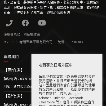
務。全台唯一將檸檬車條款納入合約書，老蕭只賣好車，誠實告知
車況，服務品質有保障。新竹、彰化和嘉義有實體車庫，歡迎預約
看車，可先從影片了解老蕭，絕對給你想要的。
使用者條款
隱私權政策
@2022 ｜ 老蕭專業車庫有限公司 ｜ 統編：83510303
聯絡我們
老蕭專業日規外匯車
【新竹店】
藉此我們希望您可以獲得網站的最佳
聯絡電話：03-5165-111
使用體驗，並且不斷改進我們的網
站。因此我們也會向您展示基於使用
地址：新竹市東區公道五路二段536號
情況的內容和廣告，為此我們與精選
的合作夥伴（包括 Google、
【彰化店】
Adobe、LinkedIn, Facebook,
Salesforce 等）合作。透過這些合作
聯絡電話：0909-043-493