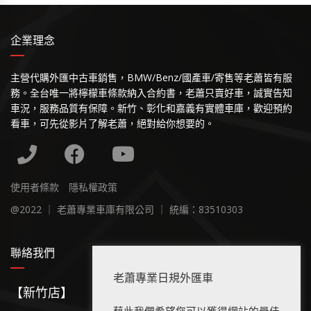
企業理念
主營代購外匯中古車銷售，BMW/Benz/國產車/寄售等老蕭皆有服
務。全台唯一將檸檬車條款納入合約書，老蕭只賣好車，誠實告知
車況，服務品質有保障。新竹、彰化和嘉義有實體車庫，歡迎預約
看車，可先從影片了解老蕭，絕對給你想要的。
使用者條款
隱私權政策
@2022 ｜ 老蕭專業車庫有限公司 ｜ 統編：83510303
聯絡我們
老蕭專業日規外匯車
【新竹店】