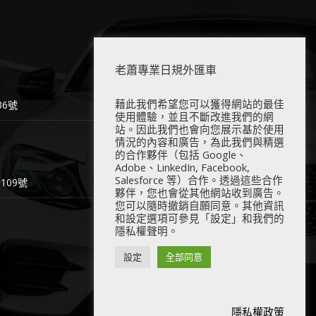
老蕭專業日規外匯車
藉此我們希望您可以獲得網站的最佳
6號
使用體驗，並且不斷改進我們的網
站。因此我們也會向您展示基於使用
情況的內容和廣告，為此我們與精選
的合作夥伴（包括 Google、
Adobe、LinkedIn, Facebook,
Salesforce 等）合作。透過這些合作
09號
夥伴，您也會從其他網站收到廣告。
您可以隨時撤銷自願同意。其他資訊
和設定選項可參見「設定」和我們的
隱私權聲明。
設定
全部同意
隱私權政策