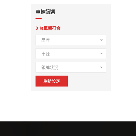
車輛篩選
0
台車輛符合
品牌
車源
領牌狀況
重新設定