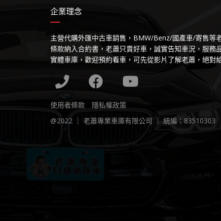
企業理念
主營代購外匯中古車銷售，BMW/Benz/國產車/寄售
條款納入合約書，老蕭只賣好車，誠實告知車況，服務
實體車庫，歡迎預約看車，可先從影片了解老蕭，絕對
使用者條款
隱私權政策
@2022 ｜ 老蕭專業車庫有限公司 ｜ 統編：83510303