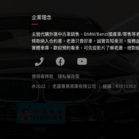
企業理念
主營代購外匯中古車銷售，BMW/Benz/國產車/寄售
條款納入合約書，老蕭只賣好車，誠實告知車況，服務
實體車庫，歡迎預約看車，可先從影片了解老蕭，絕對
使用者條款
隱私權政策
@2022 ｜ 老蕭專業車庫有限公司 ｜ 統編：83510303