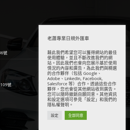
老蕭專業日規外匯車
藉此我們希望您可以獲得網站的最佳
6號
使用體驗，並且不斷改進我們的網
站。因此我們也會向您展示基於使用
情況的內容和廣告，為此我們與精選
的合作夥伴（包括 Google、
Adobe、LinkedIn, Facebook,
Salesforce 等）合作。透過這些合作
09號
夥伴，您也會從其他網站收到廣告。
您可以隨時撤銷自願同意。其他資訊
和設定選項可參見「設定」和我們的
隱私權聲明。
設定
全部同意