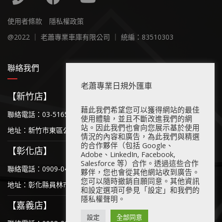
使用者條款
隱私權政策
@2022 ｜ 老蕭專業車庫有限公司 ｜ 統編：83510303
聯絡我們
老蕭專業日規外匯車
【新竹店】
藉此我們希望您可以獲得網站的最佳
聯絡電話：03-5165-111
使用體驗，並且不斷改進我們的網
站。因此我們也會向您展示基於使用
地址：新竹市東區公道五路二段536號
情況的內容和廣告，為此我們與精選
的合作夥伴（包括 Google、
【彰化店】
Adobe、LinkedIn, Facebook,
Salesforce 等）合作。透過這些合作
聯絡電話：0909-043-493
夥伴，您也會從其他網站收到廣告。
您可以隨時撤銷自願同意。其他資訊
地址：彰化縣員林市員林大道六段109號
和設定選項可參見「設定」和我們的
隱私權聲明。
【嘉義店】
設定
全部同意